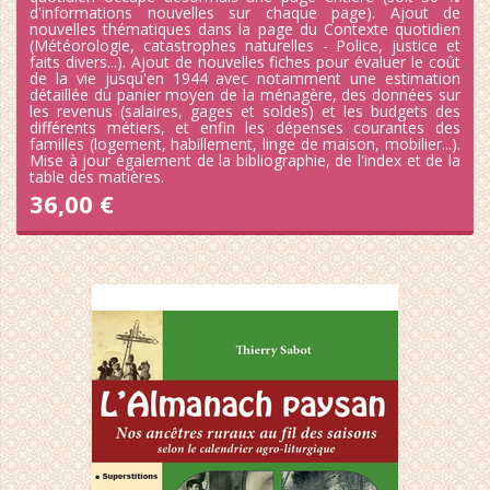
d'informations nouvelles sur chaque page). Ajout de
nouvelles thématiques dans la page du Contexte quotidien
(Météorologie, catastrophes naturelles - Police, justice et
faits divers...). Ajout de nouvelles fiches pour évaluer le coût
de la vie jusqu'en 1944 avec notamment une estimation
détaillée du panier moyen de la ménagère, des données sur
les revenus (salaires, gages et soldes) et les budgets des
différents métiers, et enfin les dépenses courantes des
familles (logement, habillement, linge de maison, mobilier...).
Mise à jour également de la bibliographie, de l'index et de la
table des matières.
36,00 €