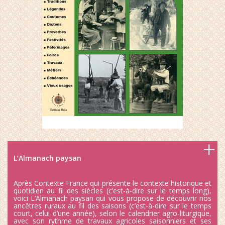
L’Almanach paysan
Après Contexte France qui présente le contexte historique et
quotidien au fil des siècles (c’est-à-dire sur le temps long),
voici L’Almanach paysan qui vous propose de découvrir nos
ancêtres ruraux au fil des saisons (c’est-à-dire sur le temps
court, celui d’une année), selon le calendrier agro-liturgique,
avec son rythme de travaux agricoles saisonniers et ses