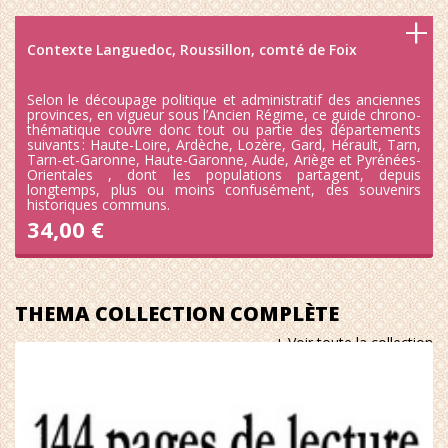
Contexte Languedoc, Roussillon, comté de Foix
Selon le découpage politique et administratif des anciennes
provinces, en vigueur sous l’Ancien Régime, ce guide chrono-
thématique couvre donc tout ou partie des départements
suivants : Haute-Loire, Ardèche, Lozère, Gard, Hérault, Tarn,
Tarn-et-Garonne, Haute-Garonne, Aude, Ariège et Pyrénées-
Orientales , dont les populations partagent, depuis
longtemps, plus ou moins confusément, des souvenirs
historiques communs.
34,00 €
THEMA COLLECTION COMPLÈTE
+ Voir toute la collection