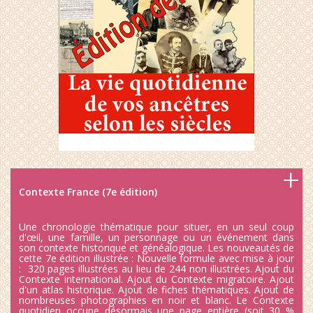
Contexte France (7e édition)
Une chronologie thématique pour situer, en un seul coup
d'œil, une famille, un personnage ou un événement dans
son contexte historique et généalogique. Les nouveautés de
cette 7e édition illustrée : Nouvelle formule avec mise à jour
: 320 pages illustrées au lieu de 244 non illustrées. Ajout du
Contexte international. Ajout du Contexte migratoire. Ajout
d'un atlas historique. Ajout de fiches thématiques. Ajout de
nombreuses photographies en noir et blanc. Le Contexte
quotidien occupe désormais une page entière (soit 30 %