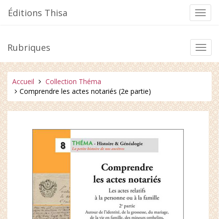
Aller
Éditions Thisa
Bascu
au
la
contenu
navig
Rubriques
Bascu
la
navig
Vous
Accueil
Collection Théma
êtes
Comprendre les actes notariés (2e partie)
ici :