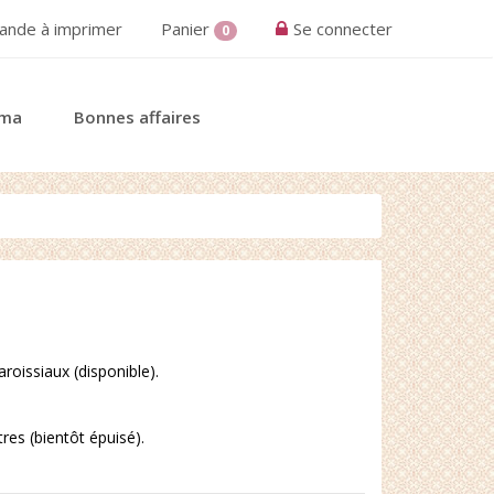
nde à imprimer
Panier
Se connecter
0
éma
Bonnes affaires
roissiaux (disponible).
res (bientôt épuisé).