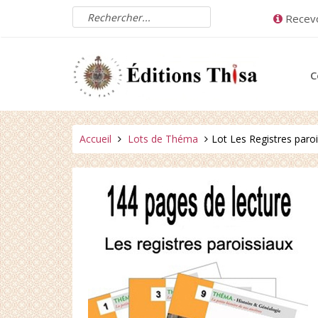
Aller
Rechercher
Recevo
au
un
contenu
produit
C
Vous
Accueil
Lots de Théma
Lot Les Registres paro
êtes
ici :